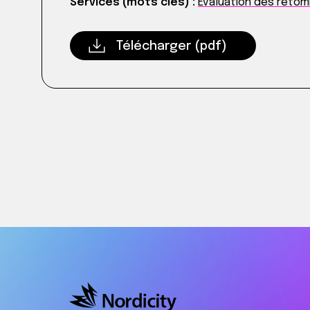
Services (mots clés) :
Évaluation des ret
Télécharger (pdf)