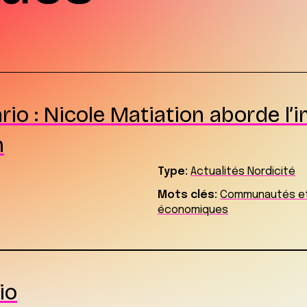
ario : Nicole Matiation aborde 
n
Type:
Actualités Nordicité
Mots clés:
Communautés et
économiques
io