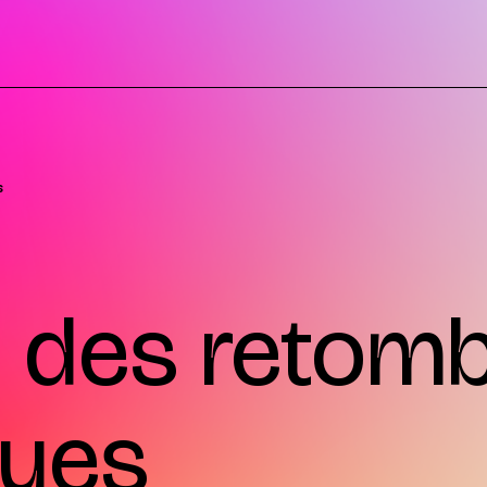
s
n des retom
ues